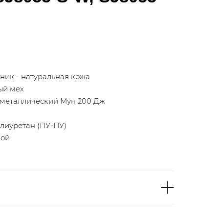
дник - натуральная кожа
ный мех
, металлический Мун 200 Дж
олиуретан (ПУ-ПУ)
вой