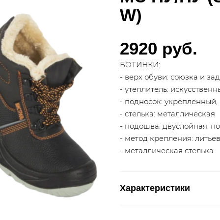
W)
2920 руб.
БОТИНКИ:
- верх обуви: союзка и за
- утеплитель: искусствен
- подносок: укрепленный
- стелька: металлическая
- подошва: двуслойная, п
- метод крепления: литье
- металлическая стелька
Характеристики