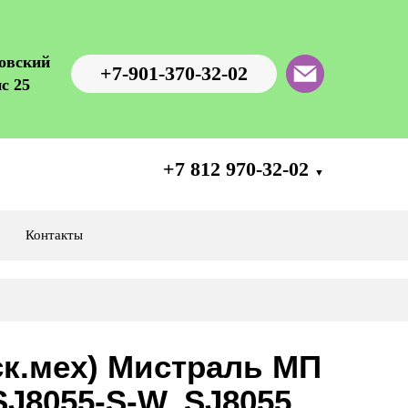
ровский
+7-901-370-32-02
с 25
+7 812 970-32-02
▼
Контакты
ск.мех) Мистраль МП
SJ8055-S-W, SJ8055