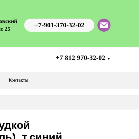
ровский
+7-901-370-32-02
с 25
+7 812 970-32-02
▼
Контакты
рудкой
ль), т.синий