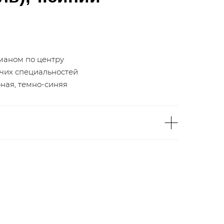
рманом по центру
очих специальностей
рная, темно-синяя