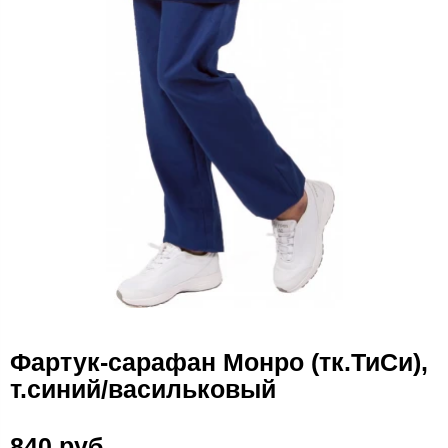
Фартук-сарафан Монро (тк.ТиСи),
т.синий/васильковый
840 руб.