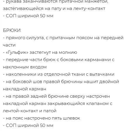
- рукава заканчиваются притачной манжетой,
застёгивающейся на пату и на ленту-контакт
- СОП шириной 50 мм
БРЮКИ:
- прямого силуэта, с притачным поясом на передней
части
- «Гульфик» застегнут на молнию
- передние части брюк с боковыми карманами с
наклонным входом
- наколенники из отделочной ткани с вытачками
- на боковой шов правой брючины нашит двойной
накладной карман
- на правой задней брючине сверху настрочен
накладной карман закрывающийся клапаном с
лентой-контакт и патой
- на пояс настрочено пять шлевок
- СОП шириной 50 мм