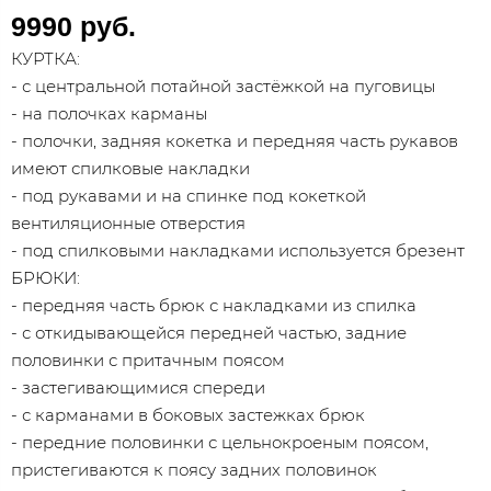
9990 руб.
КУРТКА:
- с центральной потайной застёжкой на пуговицы
- на полочках карманы
- полочки, задняя кокетка и передняя часть рукавов
имеют спилковые накладки
- под рукавами и на спинке под кокеткой
вентиляционные отверстия
- под спилковыми накладками используется брезент
БРЮКИ:
- передняя часть брюк с накладками из спилка
- с откидывающейся передней частью, задние
половинки с притачным поясом
- застегивающимися спереди
- с карманами в боковых застежках брюк
- передние половинки с цельнокроеным поясом,
пристегиваются к поясу задних половинок